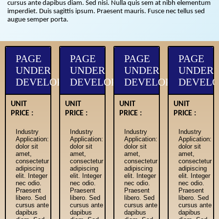
cursus ante dapibus diam. Sed nisi. Nulla quis sem at nibh elementum
imperdiet. Duis sagittis ipsum. Praesent mauris. Fusce nec tellus sed
augue semper porta.
PAGE
PAGE
PAGE
PAGE
UNDER
UNDER
UNDER
UNDER
OPMENT
DEVELOPMENT
DEVELOPMENT
DEVELOPMENT
DEVEL
UNIT
UNIT
UNIT
UNIT
PRICE :
PRICE :
PRICE :
PRICE :
Industry
Industry
Industry
Industry
Application:
Application:
Application:
Application:
dolor sit
dolor sit
dolor sit
dolor sit
amet,
amet,
amet,
amet,
consectetur
consectetur
consectetur
consectetur
adipiscing
adipiscing
adipiscing
adipiscing
elit. Integer
elit. Integer
elit. Integer
elit. Integer
nec odio.
nec odio.
nec odio.
nec odio.
Praesent
Praesent
Praesent
Praesent
libero. Sed
libero. Sed
libero. Sed
libero. Sed
cursus ante
cursus ante
cursus ante
cursus ante
dapibus
dapibus
dapibus
dapibus