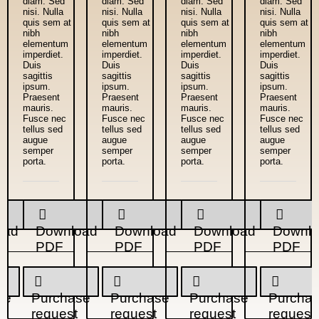
diam. Sed
diam. Sed
diam. Sed
diam. Sed
nisi. Nulla
nisi. Nulla
nisi. Nulla
nisi. Nulla
quis sem at
quis sem at
quis sem at
quis sem at
nibh
nibh
nibh
nibh
elementum
elementum
elementum
elementum
imperdiet.
imperdiet.
imperdiet.
imperdiet.
Duis
Duis
Duis
Duis
sagittis
sagittis
sagittis
sagittis
ipsum.
ipsum.
ipsum.
ipsum.
Praesent
Praesent
Praesent
Praesent
mauris.
mauris.
mauris.
mauris.
Fusce nec
Fusce nec
Fusce nec
Fusce nec
tellus sed
tellus sed
tellus sed
tellus sed
augue
augue
augue
augue
semper
semper
semper
semper
porta.
porta.
porta.
porta.
oad
Download
Download
Download
Downl
PDF
PDF
PDF
PDF
se
Purchase
Purchase
Purchase
Purcha
request
request
request
request