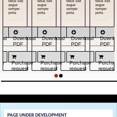
tellus sed
tellus sed
tellus sed
tellus sed
augue
augue
augue
augue
semper
semper
semper
semper
porta.
porta.
porta.
porta.
oad
Download
Download
Download
Downl
PDF
PDF
PDF
PDF
se
Purchase
Purchase
Purchase
Purcha
request
request
request
request
PAGE UNDER DEVELOPMENT