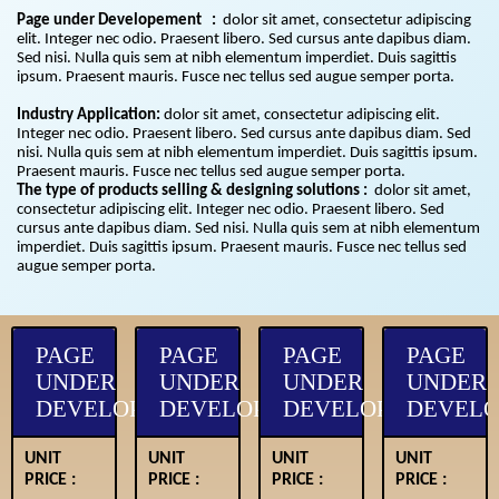
Page under Developement :
dolor sit amet, consectetur adipiscing
elit. Integer nec odio. Praesent libero. Sed cursus ante dapibus diam.
Sed nisi. Nulla quis sem at nibh elementum imperdiet. Duis sagittis
ipsum. Praesent mauris. Fusce nec tellus sed augue semper porta.
Industry Application:
dolor sit amet, consectetur adipiscing elit.
Integer nec odio. Praesent libero. Sed cursus ante dapibus diam. Sed
nisi. Nulla quis sem at nibh elementum imperdiet. Duis sagittis ipsum.
Praesent mauris. Fusce nec tellus sed augue semper porta.
The type of products selling & designing solutions :
dolor sit amet,
consectetur adipiscing elit. Integer nec odio. Praesent libero. Sed
cursus ante dapibus diam. Sed nisi. Nulla quis sem at nibh elementum
imperdiet. Duis sagittis ipsum. Praesent mauris. Fusce nec tellus sed
augue semper porta.
PAGE
PAGE
PAGE
PAGE
UNDER
UNDER
UNDER
UNDER
OPMENT
DEVELOPMENT
DEVELOPMENT
DEVELOPMENT
DEVEL
UNIT
UNIT
UNIT
UNIT
PRICE :
PRICE :
PRICE :
PRICE :