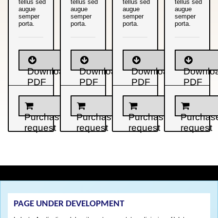
tellus sed
tellus sed
tellus sed
tellus sed
augue
augue
augue
augue
semper
semper
semper
semper
porta.
porta.
porta.
porta.
Download
Download
Download
Downlo
PDF
PDF
PDF
PDF
Purchase
Purchase
Purchase
Purchas
request
request
request
request
PAGE UNDER DEVELOPMENT