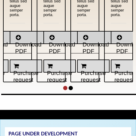
tellus sed
tellus sed
tellus sed
tellus sed
augue
augue
augue
augue
semper
semper
semper
semper
porta.
porta.
porta.
porta.
oad
Download
Download
Download
Downl
PDF
PDF
PDF
PDF
se
Purchase
Purchase
Purchase
Purcha
request
request
request
request
PAGE UNDER DEVELOPMENT