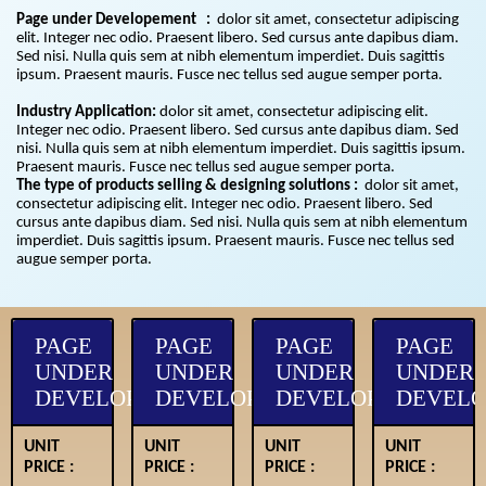
Page under Developement :
dolor sit amet, consectetur adipiscing
elit. Integer nec odio. Praesent libero. Sed cursus ante dapibus diam.
Sed nisi. Nulla quis sem at nibh elementum imperdiet. Duis sagittis
ipsum. Praesent mauris. Fusce nec tellus sed augue semper porta.
Industry Application:
dolor sit amet, consectetur adipiscing elit.
Integer nec odio. Praesent libero. Sed cursus ante dapibus diam. Sed
nisi. Nulla quis sem at nibh elementum imperdiet. Duis sagittis ipsum.
Praesent mauris. Fusce nec tellus sed augue semper porta.
The type of products selling & designing solutions :
dolor sit amet,
consectetur adipiscing elit. Integer nec odio. Praesent libero. Sed
cursus ante dapibus diam. Sed nisi. Nulla quis sem at nibh elementum
imperdiet. Duis sagittis ipsum. Praesent mauris. Fusce nec tellus sed
augue semper porta.
PAGE
PAGE
PAGE
PAGE
UNDER
UNDER
UNDER
UNDER
OPMENT
DEVELOPMENT
DEVELOPMENT
DEVELOPMENT
DEVEL
UNIT
UNIT
UNIT
UNIT
PRICE :
PRICE :
PRICE :
PRICE :